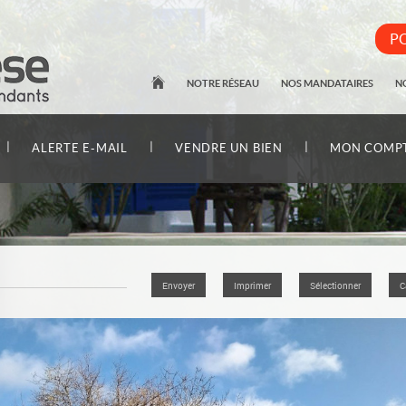
PO
NOTRE RÉSEAU
NOS MANDATAIRES
N
|
|
|
ALERTE E-MAIL
VENDRE UN BIEN
MON COMP
Envoyer
Imprimer
Sélectionner
C