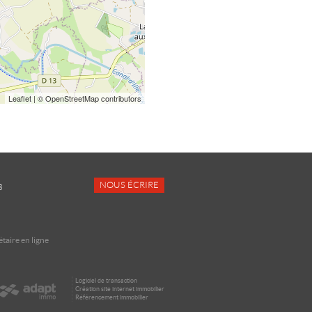
Leaflet
| © OpenStreetMap contributors
NOUS ÉCRIRE
3
taire en ligne
Logiciel de transaction
Création site internet immobilier
Référencement immobilier