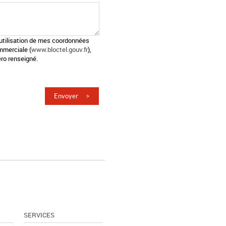
l'utilisation de mes coordonnées
mmerciale (
www.bloctel.gouv.fr
),
ro renseigné.
SERVICES