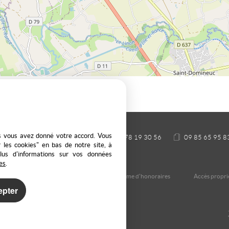
es vous avez donné votre accord. Vous
 69440 SAINT LAURENT D'AGNY
04 78 19 30 56
09 85 65 95 8
 les cookies" en bas de notre site, à
plus d'informations sur vos données
es
.
 des données
Gérer les cookies
Notre barème d'honoraires
Accès proprié
epter