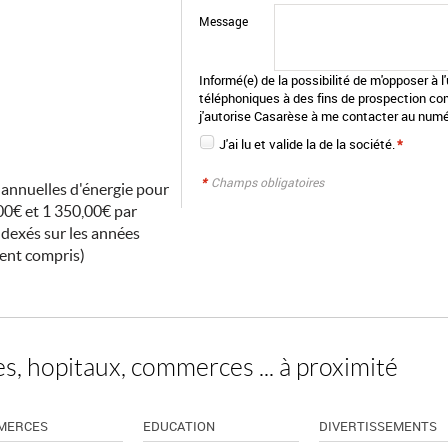
Message
Informé(e) de la possibilité de m'opposer à 
téléphoniques à des fins de prospection co
j'autorise Casarèse à me contacter au numé
J'ai lu et valide la
de la société.
*
*
Champs obligatoires
annuelles d'énergie pour
00€ et 1 350,00€ par
ndexés sur les années
ent compris)
s, hopitaux, commerces ... à proximité
MERCES
EDUCATION
DIVERTISSEMENTS