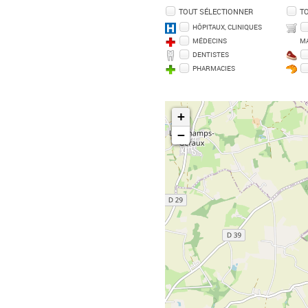
TOUT SÉLECTIONNER
T
HÔPITAUX, CLINIQUES
MÉDECINS
M
DENTISTES
PHARMACIES
+
−