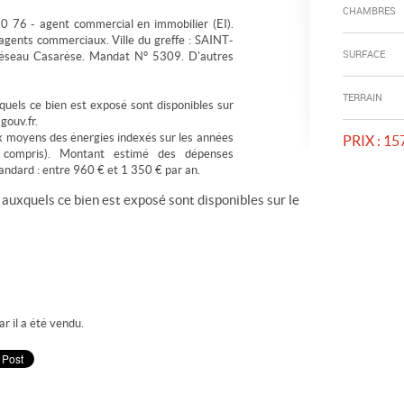
CHAMBRES
0 76 - agent commercial en immobilier (EI).
 agents commerciaux. Ville du greffe : SAINT-
SURFACE
seau Casarèse. Mandat N° 5309. D'autres
TERRAIN
quels ce bien est exposé sont disponibles sur
gouv.fr.
x moyens des énergies indexés sur les années
PRIX :
157
ompris). Montant estimé des dépenses
andard : entre 960 € et 1 350 € par an.
 auxquels ce bien est exposé sont disponibles sur le
r il a été vendu.