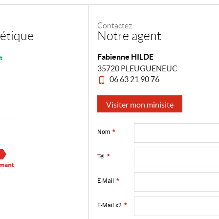
Contactez
étique
Notre agent
Fabienne HILDE
35720 PLEUGUENEUC
06 63 21 90 76
Visiter mon minisite
Nom
*
Tél
*
E-Mail
*
E-Mail x2
*