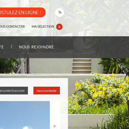
STULEZ EN LIGNE !
OUS CONTACTER
MA SÉLECTION
0
|
TE
NOUS REJOINDRE
alculette financière
Nous contacter