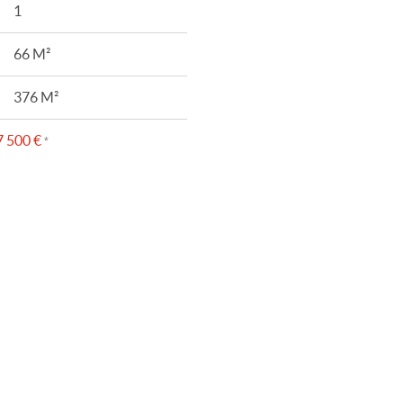
1
66 M²
376 M²
 500 €
*