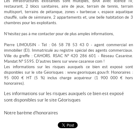
Les infrastructures existantes sont multiples, BAR avec licence IV,
restaurant, 2 blocs sanitaires, aire de jeux, terrain de tennis, terrain
multisport, terrains de pétanque, zones « barbecue », espace aquatique
chauffé, salle de séminaire, 2 appartements et, une belle habitation de 3
chambres pour les exploitants.
N’hésitez pas à me contacter pour de plus amples informations,
Pierre LIMOUSIN - Tél : 06 58 78 53 43 0 - agent commercial en
immobilier (EI). Immatriculé au registre spécial des agents commerciaux.
Ville du greffe : CAHORS. RSAC N° 420 286 601 - Réseau Casarèse.
Mandat N° 5595. D'autres biens sur www casarese com !
Les informations sur les risques auxquels ce bien est exposé sont
disponibles sur le site Géorisques : www.georisques.gouv.fr. Honoraires :
95 000 € HT (5 %) inclus charge acquéreur (1 900 000 € hors
honoraires).
Les informations sur les risques auxquels ce bien est exposé
sont disponibles sur le site
Géorisques
Notre barème d'honoraires