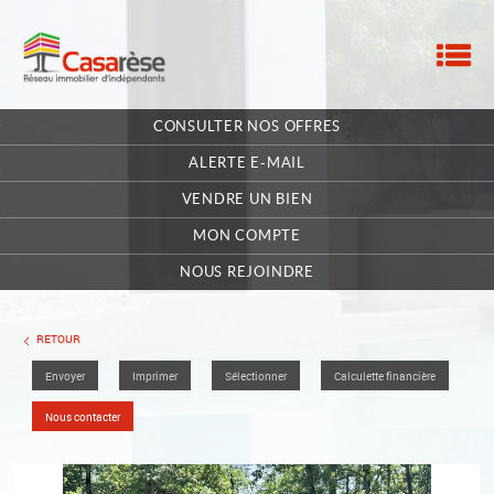
M
ACCUEIL
CONSULTER NOS OFFRES
NOTRE RÉSEAU
ALERTE E-MAIL
NOS MANDATAIRES
VENDRE UN BIEN
MON COMPTE
NOUS CONTACTER
NOUS REJOINDRE
MA SÉLECTION
0
RETOUR
Envoyer
Imprimer
Sélectionner
Calculette financière
POSTULEZ EN LIGNE
Nous contacter