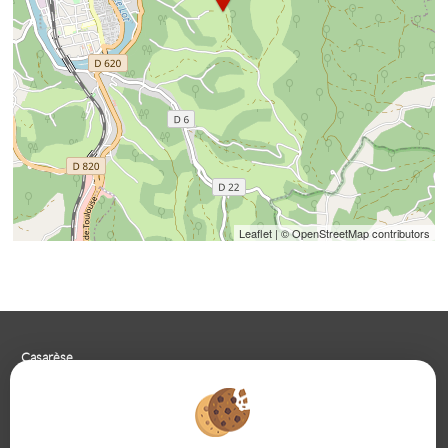
Leaflet
| © OpenStreetMap contributors
Casarèse
266 C Route du Ranfray – 69440 SAINT LAURENT D'AGNY
04 78 19 30 56
09 85 65 95 83
NOUS ÉCRIRE