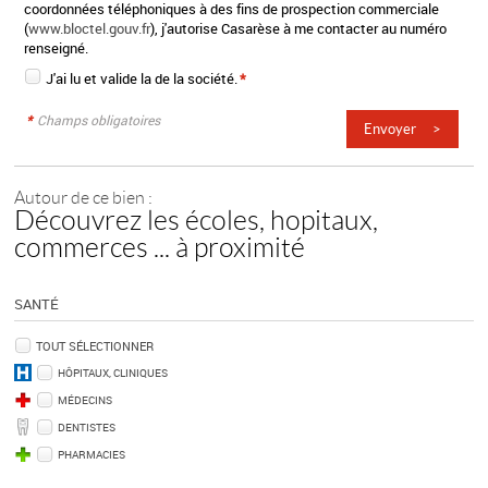
coordonnées téléphoniques à des fins de prospection commerciale
(
www.bloctel.gouv.fr
), j'autorise Casarèse à me contacter au numéro
renseigné.
J'ai lu et valide la
de la société.
*
*
Champs obligatoires
Autour de ce bien :
Découvrez les écoles, hopitaux,
commerces ... à proximité
SANTÉ
TOUT SÉLECTIONNER
HÔPITAUX, CLINIQUES
MÉDECINS
DENTISTES
PHARMACIES