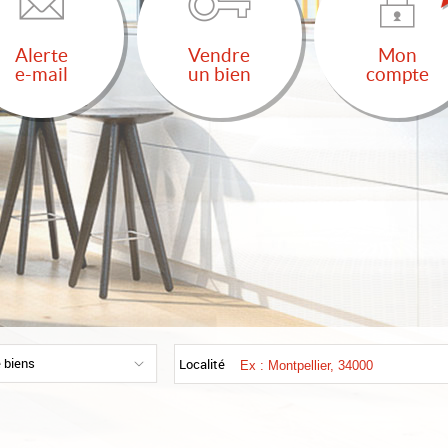
Alerte
Vendre
Mon
e-mail
un bien
compte
 biens
Localité