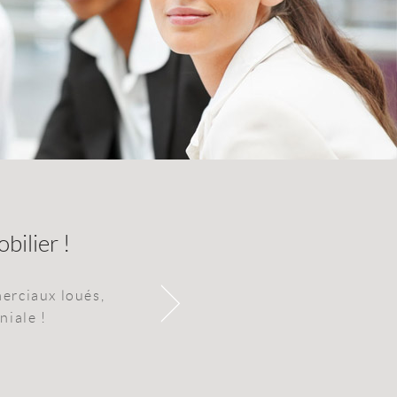
bilier !
erciaux loués,
niale !