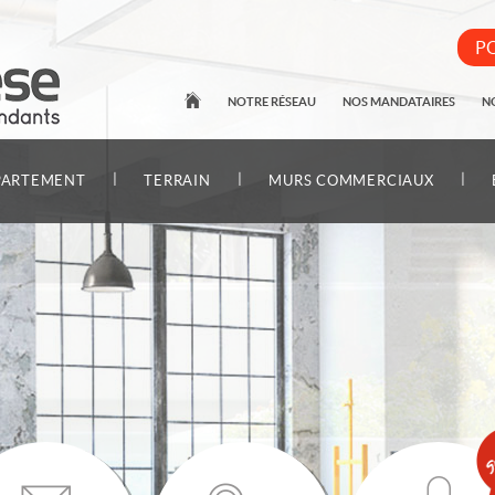
PO
NOTRE RÉSEAU
NOS MANDATAIRES
N
|
|
|
PARTEMENT
TERRAIN
MURS COMMERCIAUX