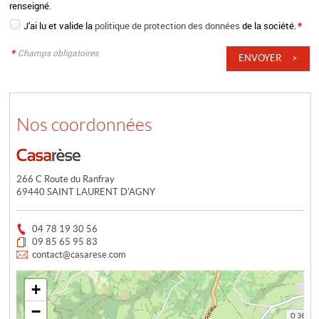
renseigné.
J'ai lu et valide la
politique de protection des données
de la société.
*
*
Champs obligatoires
Nos coordonnées
266 C Route du Ranfray
69440 SAINT LAURENT D'AGNY
04 78 19 30 56
09 85 65 95 83
contact@casarese.com
+
−