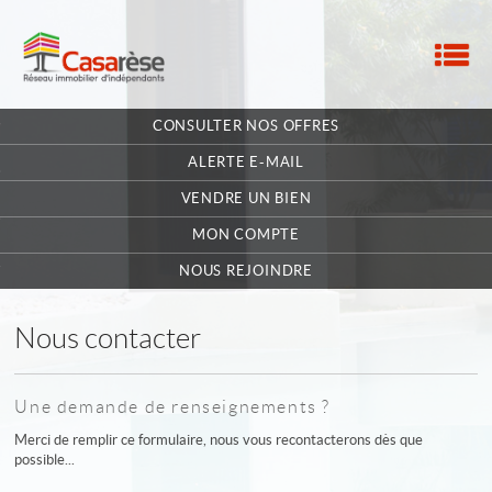
M
ACCUEIL
CONSULTER NOS OFFRES
NOTRE RÉSEAU
ALERTE E-MAIL
NOS MANDATAIRES
VENDRE UN BIEN
MON COMPTE
NOUS CONTACTER
NOUS REJOINDRE
MA SÉLECTION
0
Nous contacter
POSTULEZ EN LIGNE
Une demande de renseignements ?
Merci de remplir ce formulaire, nous vous recontacterons dès que
possible...