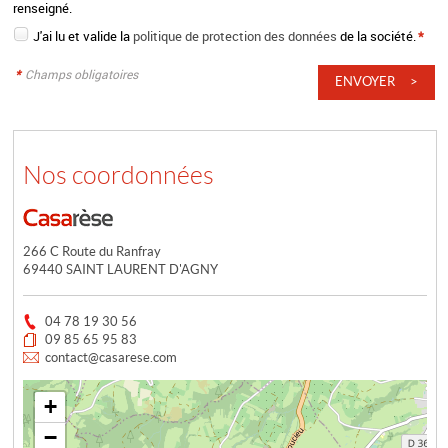
renseigné.
J'ai lu et valide la
politique de protection des données
de la société.
*
*
Champs obligatoires
Nos coordonnées
266 C Route du Ranfray
69440 SAINT LAURENT D'AGNY
04 78 19 30 56
09 85 65 95 83
contact@casarese.com
+
−