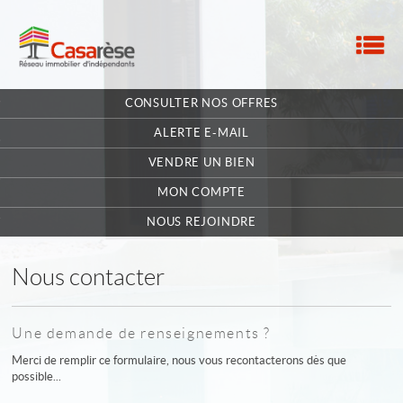
M
ACCUEIL
CONSULTER NOS OFFRES
NOTRE RÉSEAU
ALERTE E-MAIL
NOS MANDATAIRES
VENDRE UN BIEN
MON COMPTE
NOUS CONTACTER
NOUS REJOINDRE
MA SÉLECTION
0
Nous contacter
POSTULEZ EN LIGNE
Une demande de renseignements ?
Merci de remplir ce formulaire, nous vous recontacterons dès que
possible...