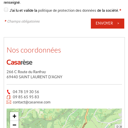
renseigné.
J'ai lu et valide la
politique de protection des données
de la société.
*
*
Champs obligatoires
Nos coordonnées
266 C Route du Ranfray
69440 SAINT LAURENT D'AGNY
04 78 19 30 56
09 85 65 95 83
contact@casarese.com
+
−