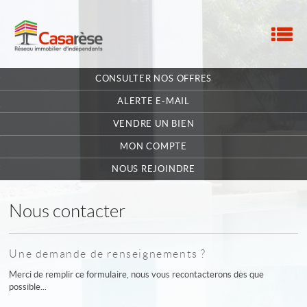
M
ACCUEIL
CONSULTER NOS OFFRES
NOTRE RÉSEAU
ALERTE E-MAIL
NOS MANDATAIRES
VENDRE UN BIEN
MON COMPTE
NOUS CONTACTER
NOUS REJOINDRE
MA SÉLECTION
0
Nous contacter
POSTULEZ EN LIGNE
Une demande de renseignements ?
Merci de remplir ce formulaire, nous vous recontacterons dès que
possible...