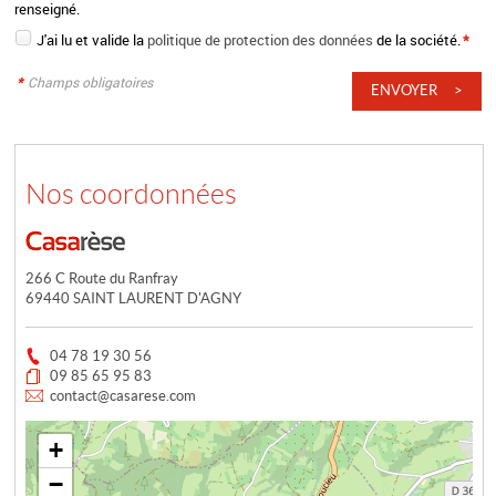
renseigné.
J'ai lu et valide la
politique de protection des données
de la société.
*
*
Champs obligatoires
Nos coordonnées
266 C Route du Ranfray
69440 SAINT LAURENT D'AGNY
04 78 19 30 56
09 85 65 95 83
contact@casarese.com
+
−