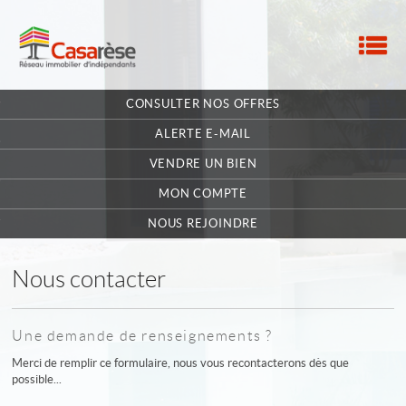
M
ACCUEIL
CONSULTER NOS OFFRES
NOTRE RÉSEAU
ALERTE E-MAIL
NOS MANDATAIRES
VENDRE UN BIEN
MON COMPTE
NOUS CONTACTER
NOUS REJOINDRE
MA SÉLECTION
0
Nous contacter
POSTULEZ EN LIGNE
Une demande de renseignements ?
Merci de remplir ce formulaire, nous vous recontacterons dès que
possible...