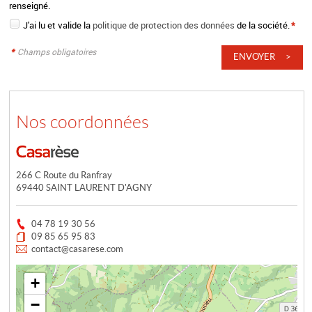
renseigné.
J'ai lu et valide la
politique de protection des données
de la société.
*
*
Champs obligatoires
Nos coordonnées
266 C Route du Ranfray
69440 SAINT LAURENT D'AGNY
04 78 19 30 56
09 85 65 95 83
contact@casarese.com
+
−