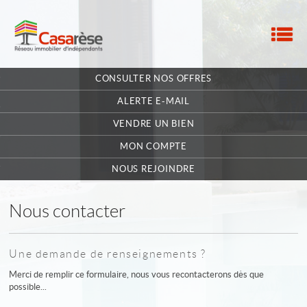
M
ACCUEIL
CONSULTER NOS OFFRES
NOTRE RÉSEAU
ALERTE E-MAIL
NOS MANDATAIRES
VENDRE UN BIEN
MON COMPTE
NOUS CONTACTER
NOUS REJOINDRE
MA SÉLECTION
0
Nous contacter
POSTULEZ EN LIGNE
Une demande de renseignements ?
Merci de remplir ce formulaire, nous vous recontacterons dès que
possible...