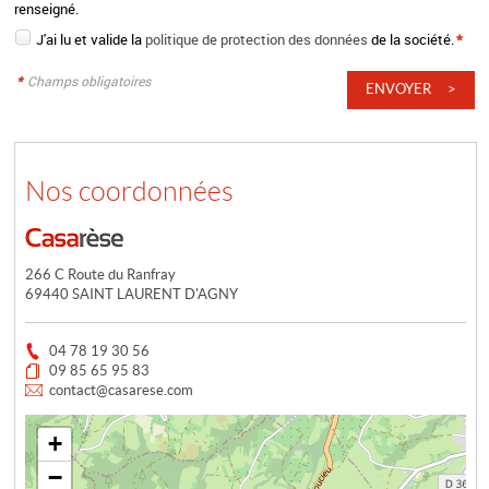
renseigné.
J'ai lu et valide la
politique de protection des données
de la société.
*
*
Champs obligatoires
Nos coordonnées
266 C Route du Ranfray
69440 SAINT LAURENT D'AGNY
04 78 19 30 56
09 85 65 95 83
contact@casarese.com
+
−