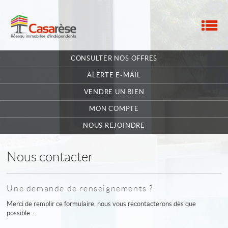
M
ACCUEIL
CONSULTER NOS OFFRES
NOTRE RÉSEAU
ALERTE E-MAIL
NOS MANDATAIRES
VENDRE UN BIEN
MON COMPTE
NOUS CONTACTER
NOUS REJOINDRE
MA SÉLECTION
0
Nous contacter
POSTULEZ EN LIGNE
Une demande de renseignements ?
Merci de remplir ce formulaire, nous vous recontacterons dès que
possible...