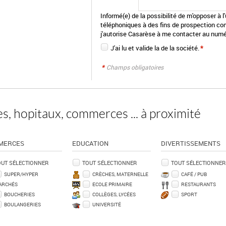
Informé(e) de la possibilité de m'opposer à 
téléphoniques à des fins de prospection co
j'autorise Casarèse à me contacter au numé
J'ai lu et valide la
de la société.
*
*
Champs obligatoires
s, hopitaux, commerces ... à proximité
MERCES
EDUCATION
DIVERTISSEMENTS
OUT SÉLECTIONNER
TOUT SÉLECTIONNER
TOUT SÉLECTIONNER
SUPER/HYPER
CRÈCHES, MATERNELLE
CAFÉ / PUB
ARCHÉS
ECOLE PRIMAIRE
RESTAURANTS
BOUCHERIES
COLLÈGES, LYCÉES
SPORT
BOULANGERIES
UNIVERSITÉ