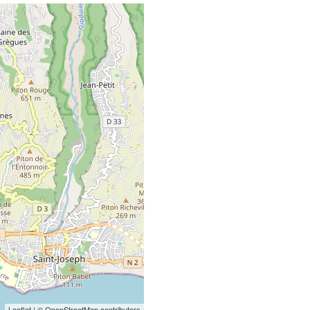
Leaflet
| © OpenStreetMap contributors