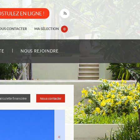
STULEZ EN LIGNE !
OUS CONTACTER
MA SÉLECTION
0
|
TE
NOUS REJOINDRE
alculette financière
Nous contacter