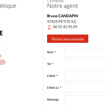
Contactez
étique
Notre agent
Bruno CANDAPIN
97429 PETITE ILE
06 92 42 95 09
Visiter mon minisite
Nom
*
Tél
*
E-Mail
*
E-Mail x2
*
Message