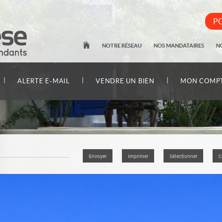
PO
NOTRE RÉSEAU
NOS MANDATAIRES
N
|
|
|
ALERTE E-MAIL
VENDRE UN BIEN
MON COMP
Envoyer
Imprimer
Sélectionner
C