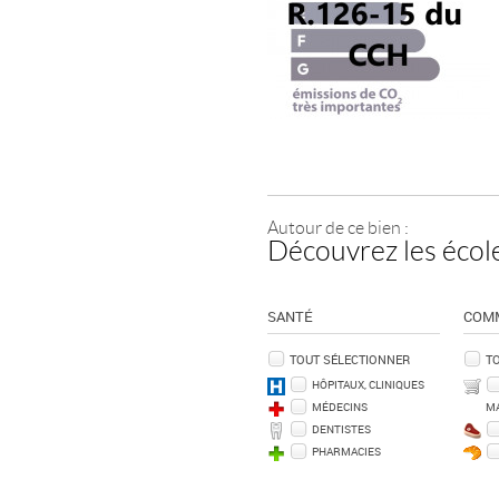
Autour de ce bien :
Découvrez les école
SANTÉ
COM
TOUT SÉLECTIONNER
T
HÔPITAUX, CLINIQUES
MÉDECINS
M
DENTISTES
PHARMACIES