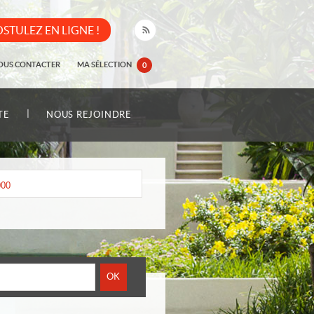
STULEZ EN LIGNE !
OUS CONTACTER
MA SÉLECTION
0
|
TE
NOUS REJOINDRE