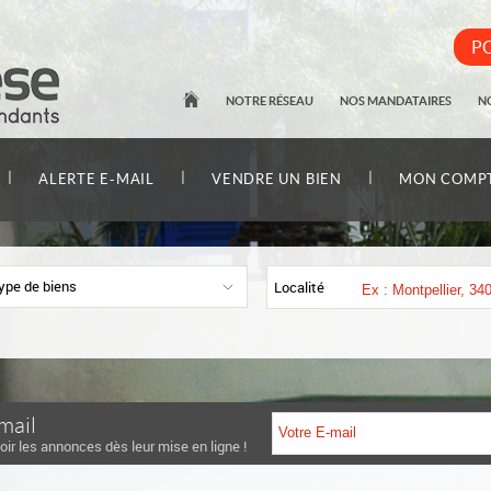
PO
NOTRE RÉSEAU
NOS MANDATAIRES
N
|
|
|
ALERTE E-MAIL
VENDRE UN BIEN
MON COMP
ype de biens
Localité
mail
oir les annonces dès leur mise en ligne !