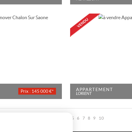
APPARTEMENT
Prix : 145 000 €*
LORIENT
Page 1 / 34
2
3
4
5
6
7
8
9
10
1