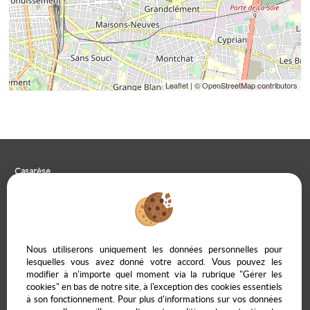
Leaflet
| © OpenStreetMap contributors
Casarèse
266 C Route du Ranfray – 69440 SAINT LAURENT D'AGNY
04 78 19 30 56
09 85 65 95 83
NOUS ÉCRIRE
Nous utiliserons uniquement les données personnelles pour
lesquelles vous avez donné votre accord. Vous pouvez les
modifier à n'importe quel moment via la rubrique "Gérer les
cookies" en bas de notre site, à l'exception des cookies essentiels
à son fonctionnement. Pour plus d'informations sur vos données
Mentions Légales
Politique de protection des données
Gérer les cookies