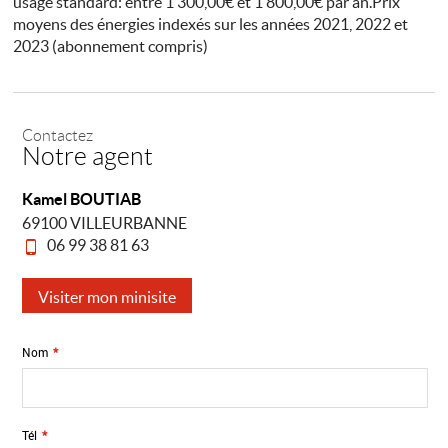
usage standard: entre 1 300,00€ et 1 800,00€ par an.Prix
moyens des énergies indexés sur les années 2021, 2022 et
2023 (abonnement compris)
Contactez
Notre agent
Kamel BOUTIAB
69100 VILLEURBANNE
06 99 38 81 63
Visiter mon minisite
Nom
*
Tél
*