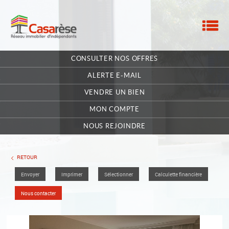
M
ACCUEIL
CONSULTER NOS OFFRES
NOTRE RÉSEAU
ALERTE E-MAIL
NOS MANDATAIRES
VENDRE UN BIEN
MON COMPTE
NOUS CONTACTER
NOUS REJOINDRE
MA SÉLECTION
0
RETOUR
Envoyer
Imprimer
Sélectionner
Calculette financière
POSTULEZ EN LIGNE
Nous contacter