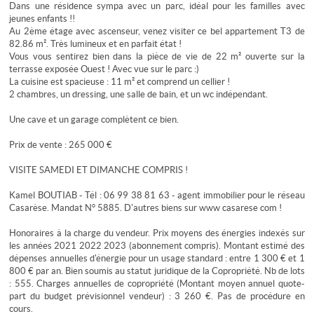
Dans une résidence sympa avec un parc, idéal pour les familles avec
jeunes enfants !!
Au 2ème étage avec ascenseur, venez visiter ce bel appartement T3 de
82.86 m². Très lumineux et en parfait état !
Vous vous sentirez bien dans la pièce de vie de 22 m² ouverte sur la
terrasse exposée Ouest ! Avec vue sur le parc :)
La cuisine est spacieuse : 11 m² et comprend un cellier !
2 chambres, un dressing, une salle de bain, et un wc indépendant.
Une cave et un garage complètent ce bien.
Prix de vente : 265 000 €
VISITE SAMEDI ET DIMANCHE COMPRIS !
Kamel BOUTIAB - Tél : 06 99 38 81 63 - agent immobilier pour le réseau
Casarèse. Mandat N° 5885. D'autres biens sur www casarese com !
Honoraires à la charge du vendeur. Prix moyens des énergies indexés sur
les années 2021 2022 2023 (abonnement compris). Montant estimé des
dépenses annuelles d'énergie pour un usage standard : entre 1 300 € et 1
800 € par an. Bien soumis au statut juridique de la Copropriété. Nb de lots
: 555. Charges annuelles de copropriété (Montant moyen annuel quote-
part du budget prévisionnel vendeur) : 3 260 €. Pas de procédure en
cours.