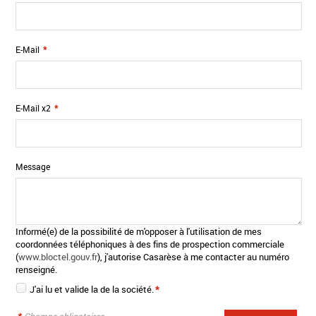
E-Mail
*
E-Mail x2
*
Message
Informé(e) de la possibilité de m'opposer à l'utilisation de mes
coordonnées téléphoniques à des fins de prospection commerciale
(
www.bloctel.gouv.fr
), j'autorise Casarèse à me contacter au numéro
renseigné.
J'ai lu et valide la
de la société.
*