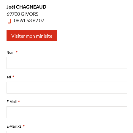
Joël CHAGNEAUD
69700 GIVORS
06 61 53 62 07
Visiter mon minisite
Nom
*
Tél
*
E-Mail
*
E-Mail x2
*