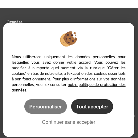
Casarèse
266 C Route du Ranfray – 69440 SAINT LAURENT D'AGNY
04 78 19 30 56
09 85 65 95 83
NOUS ÉCRIRE
Nous utiliserons uniquement les données personnelles pour
lesquelles vous avez donné votre accord. Vous pouvez les
modifier à n'importe quel moment via la rubrique "Gérer les
cookies" en bas de notre site, à l'exception des cookies essentiels
à son fonctionnement. Pour plus d'informations sur vos données
Mentions Légales
Politique de protection des données
Gérer les cookies
personnelles, veuillez consulter
notre politique de protection des
Notre barème d'honoraires
Accès propriétaire en ligne
données
.
Personnaliser
Tout accepter
Logiciel immobilier Adapt Immo
Création site immobilier
Continuer sans accepter
Référencement site immobilier