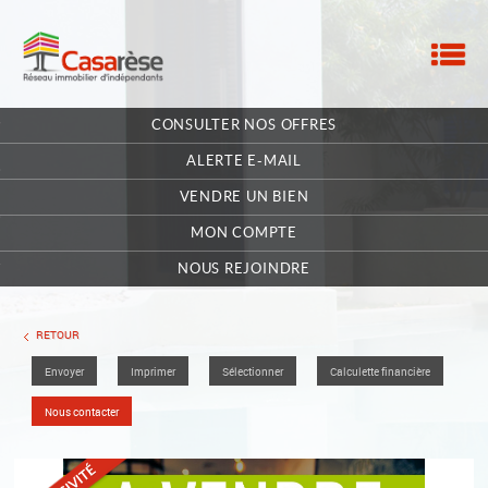
M
ACCUEIL
CONSULTER NOS OFFRES
NOTRE RÉSEAU
ALERTE E-MAIL
NOS MANDATAIRES
VENDRE UN BIEN
MON COMPTE
NOUS CONTACTER
NOUS REJOINDRE
MA SÉLECTION
0
RETOUR
Envoyer
Imprimer
Sélectionner
Calculette financière
POSTULEZ EN LIGNE
Nous contacter