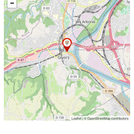
−
Leaflet
| © OpenStreetMap contributors