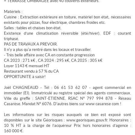
+ TERRASSE OMBRAGEE avec 40 couverts extérieurs.
Matériels :
Cuisine : Extraction extérieure en toiture, matériel bon état, nécessaires
existants pour pizzas, four électrique, chambres froides etc.
Salles : tables et chaises bon état.
Existence d’une climatisation réversible (été/hiver). EDF : courant
triphasé.
PAS DE TRAVAUX A PREVOIR.
Il n'y a plus qu'a rentré dans les locaux et travailler.
- Très belle affaire avec CA en constante progression
CA 2023 : 271 k€ , CA 2024 : 295 k€, CA 2025 : 305 k€
Loyer 1143 € mensuel HT
Restaurant vendu à 57 % du CA
OPPORTUNITE à saisir!
Joël CHAGNEAUD - Tél : 06 61 53 62 07 - agent commercial en
immobilier (EI). Immatriculé au registre spécial des agents commerciaux.
Ville du greffe : SAINT-ETIENNE. RSAC N° 797 994 878 - Réseau
Casarèse. Mandat N° 6076. D'autres biens sur www casarese com !
Les informations sur les risques auxquels ce bien est exposé sont
disponibles sur le site Géorisques : www.georisques.gouv.fr. Honoraires :
10 % HT à la charge de l’acquéreur Prix hors honoraires d’agence :
160 000 €.