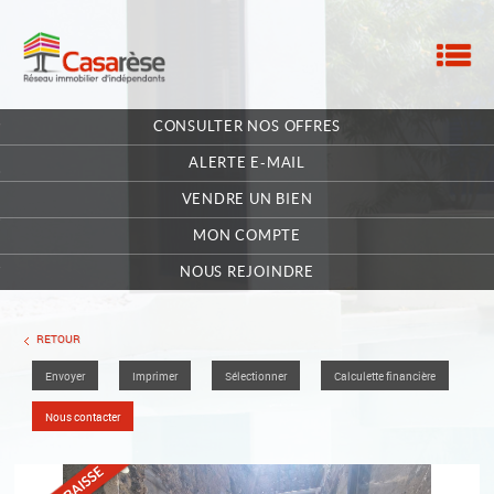
M
ACCUEIL
CONSULTER NOS OFFRES
NOTRE RÉSEAU
ALERTE E-MAIL
NOS MANDATAIRES
VENDRE UN BIEN
MON COMPTE
NOUS CONTACTER
NOUS REJOINDRE
MA SÉLECTION
0
RETOUR
Envoyer
Imprimer
Sélectionner
Calculette financière
POSTULEZ EN LIGNE
Nous contacter