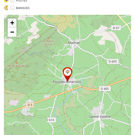
POSTES
BANQUES
+
−