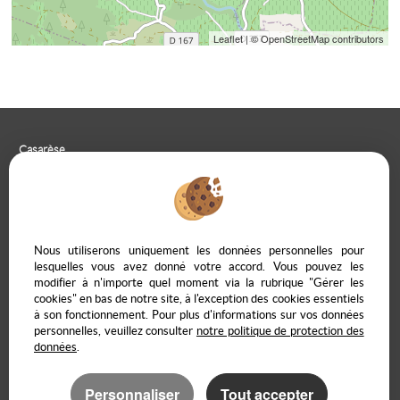
Leaflet
| © OpenStreetMap contributors
Casarèse
266 C Route du Ranfray – 69440 SAINT LAURENT D'AGNY
04 78 19 30 56
09 85 65 95 83
NOUS ÉCRIRE
Nous utiliserons uniquement les données personnelles pour
lesquelles vous avez donné votre accord. Vous pouvez les
modifier à n'importe quel moment via la rubrique "Gérer les
cookies" en bas de notre site, à l'exception des cookies essentiels
à son fonctionnement. Pour plus d'informations sur vos données
Mentions Légales
Politique de protection des données
Gérer les cookies
personnelles, veuillez consulter
notre politique de protection des
Notre barème d'honoraires
Accès propriétaire en ligne
données
.
Personnaliser
Tout accepter