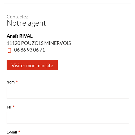
Contactez
Notre agent
Anaïs RIVAL
11120 POUZOLS MINERVOIS
06 86 93 06 71
Visiter mon minisite
Nom
*
Tél
*
E-Mail
*