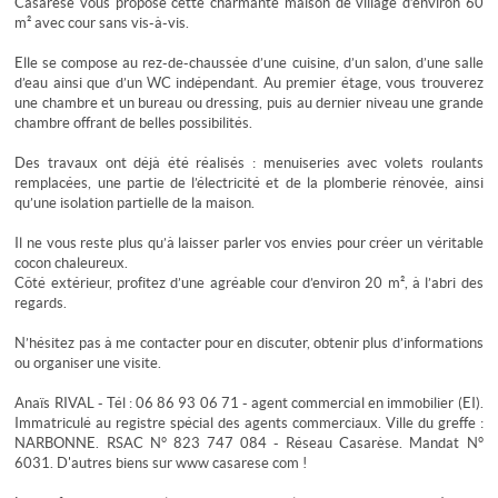
Casarèse vous propose cette charmante maison de village d’environ 60
m² avec cour sans vis-à-vis.
Elle se compose au rez-de-chaussée d’une cuisine, d’un salon, d’une salle
d’eau ainsi que d’un WC indépendant. Au premier étage, vous trouverez
une chambre et un bureau ou dressing, puis au dernier niveau une grande
chambre offrant de belles possibilités.
Des travaux ont déjà été réalisés : menuiseries avec volets roulants
remplacées, une partie de l’électricité et de la plomberie rénovée, ainsi
qu’une isolation partielle de la maison.
Il ne vous reste plus qu’à laisser parler vos envies pour créer un véritable
cocon chaleureux.
Côté extérieur, profitez d’une agréable cour d’environ 20 m², à l’abri des
regards.
N’hésitez pas à me contacter pour en discuter, obtenir plus d’informations
ou organiser une visite.
Anaïs RIVAL - Tél : 06 86 93 06 71 - agent commercial en immobilier (EI).
Immatriculé au registre spécial des agents commerciaux. Ville du greffe :
NARBONNE. RSAC N° 823 747 084 - Réseau Casarèse. Mandat N°
6031. D'autres biens sur www casarese com !