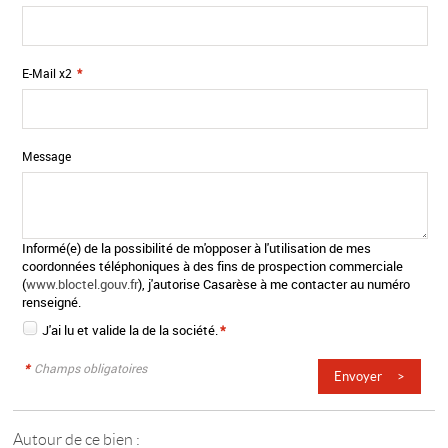
E-Mail x2
*
Message
Informé(e) de la possibilité de m'opposer à l'utilisation de mes
coordonnées téléphoniques à des fins de prospection commerciale
(
www.bloctel.gouv.fr
), j'autorise Casarèse à me contacter au numéro
renseigné.
J'ai lu et valide la
de la société.
*
*
Champs obligatoires
Autour de ce bien :