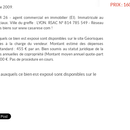
PRIX :
160
de 2009.
26 - agent commercial en immobilier (EI). Immatriculé au
ciaux. Ville du greffe : LYON. RSAC N° 814 785 549 - Réseau
s biens sur www casarese com !
quels ce bien est exposé sont disponibles sur le site Géorisques
ires à la charge du vendeur. Montant estimé des dépenses
tandard : 455 € par an. Bien soumis au statut juridique de la
es annuelles de copropriété (Montant moyen annuel quote-part
200 €. Pas de procédure en cours.
 auxquels ce bien est exposé sont disponibles sur le