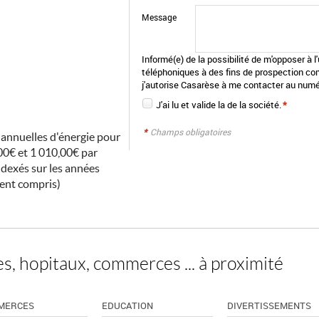
Message
Informé(e) de la possibilité de m'opposer à 
téléphoniques à des fins de prospection co
j'autorise Casarèse à me contacter au numé
J'ai lu et valide la
de la société.
*
*
Champs obligatoires
annuelles d'énergie pour
00€ et 1 010,00€ par
ndexés sur les années
ent compris)
s, hopitaux, commerces ... à proximité
MERCES
EDUCATION
DIVERTISSEMENTS