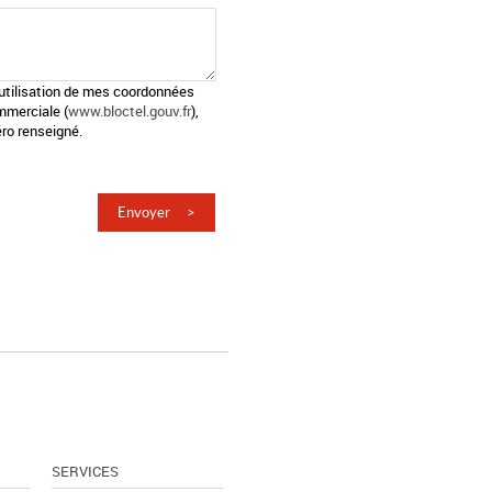
l'utilisation de mes coordonnées
mmerciale (
www.bloctel.gouv.fr
),
ro renseigné.
SERVICES