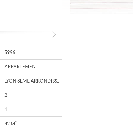
5996
APPARTEMENT
LYON 8EME ARRONDISSEMENT
2
1
42 M²