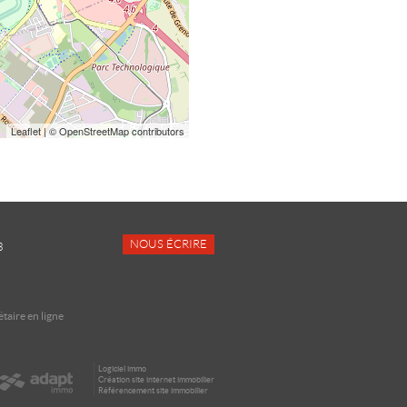
Leaflet
| © OpenStreetMap contributors
NOUS ÉCRIRE
3
taire en ligne
Logiciel immo
Création site internet immobilier
Référencement site immobilier