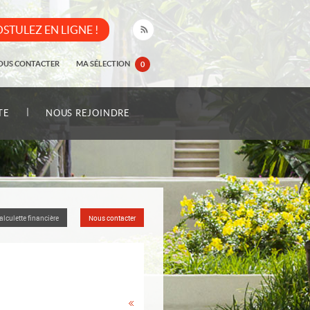
STULEZ EN LIGNE !
OUS CONTACTER
MA SÉLECTION
0
|
TE
NOUS REJOINDRE
alculette financière
Nous contacter