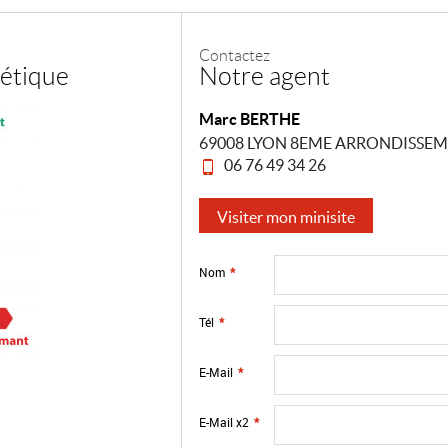
Contactez
étique
Notre agent
Marc BERTHE
69008 LYON 8EME ARRONDISSE
06 76 49 34 26
Visiter mon minisite
Nom
*
Tél
*
E-Mail
*
E-Mail x2
*