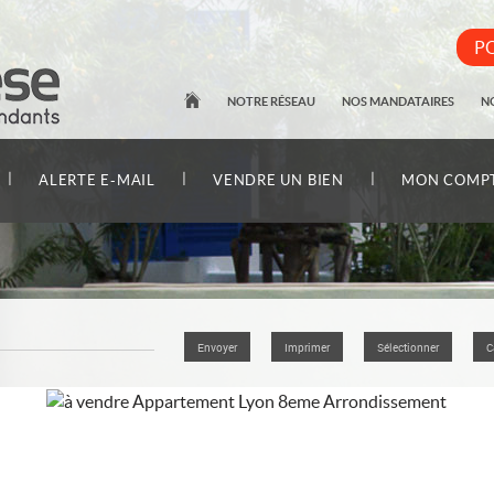
PO
NOTRE RÉSEAU
NOS MANDATAIRES
N
|
|
|
ALERTE E-MAIL
VENDRE UN BIEN
MON COMP
Envoyer
Imprimer
Sélectionner
C