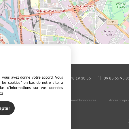
es vous avez donné votre accord. Vous
 69440 SAINT LAURENT D'AGNY
04 78 19 30 56
09 85 65 95 8
 les cookies" en bas de notre site, à
plus d'informations sur vos données
es
.
 des données
Gérer les cookies
Notre barème d'honoraires
Accès proprié
epter