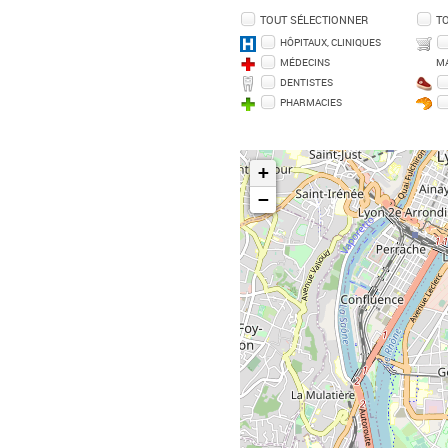
TOUT SÉLECTIONNER
T
HÔPITAUX, CLINIQUES
MÉDECINS
M
DENTISTES
PHARMACIES
+
−