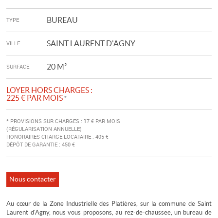
BUREAU
TYPE
SAINT LAURENT D'AGNY
VILLE
20 M²
SURFACE
LOYER HORS CHARGES :
225 € PAR MOIS
*
* PROVISIONS SUR CHARGES :
17
€ PAR MOIS
(RÉGULARISATION ANNUELLE)
HONORAIRES CHARGE LOCATAIRE :
405
€
DÉPÔT DE GARANTIE :
450
€
Nous contacter
Au cœur de la Zone Industrielle des Platières, sur la commune de Saint
Laurent d'Agny, nous vous proposons, au rez-de-chaussée, un bureau de