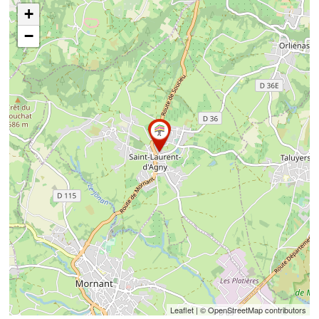
+
−
Leaflet
| © OpenStreetMap contributors