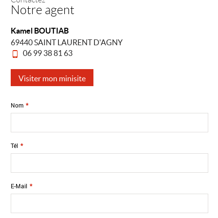
Notre agent
Kamel BOUTIAB
69440 SAINT LAURENT D'AGNY
06 99 38 81 63
Visiter mon minisite
Nom
*
Tél
*
E-Mail
*