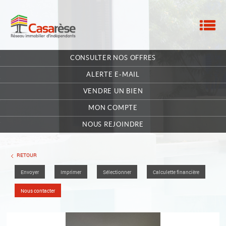
M
ACCUEIL
CONSULTER NOS OFFRES
NOTRE RÉSEAU
ALERTE E-MAIL
NOS MANDATAIRES
VENDRE UN BIEN
MON COMPTE
NOUS CONTACTER
NOUS REJOINDRE
MA SÉLECTION
0
RETOUR
Envoyer
Imprimer
Sélectionner
Calculette financière
POSTULEZ EN LIGNE
Nous contacter