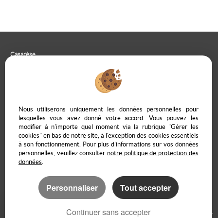
Casarèse
266 C Route du Ranfray – 69440 SAINT LAURENT D'AGNY
04 78 19 30 56
09 85 65 95 83
NOUS ÉCRIRE
Nous utiliserons uniquement les données personnelles pour
lesquelles vous avez donné votre accord. Vous pouvez les
modifier à n'importe quel moment via la rubrique "Gérer les
cookies" en bas de notre site, à l'exception des cookies essentiels
à son fonctionnement. Pour plus d'informations sur vos données
Mentions Légales
Politique de protection des données
Gérer les cookies
personnelles, veuillez consulter
notre politique de protection des
Notre barème d'honoraires
Accès propriétaire en ligne
données
.
Personnaliser
Tout accepter
Logiciel transaction
Création site immobilier
Continuer sans accepter
Référencement immobilier