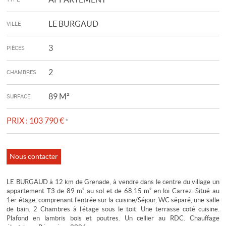
LE BURGAUD
VILLE
3
PIÈCES
2
CHAMBRES
89 M²
SURFACE
PRIX :
103 790 €
*
Nous contacter
LE BURGAUD à 12 km de Grenade, à vendre dans le centre du village un
appartement T3 de 89 m² au sol et de 68,15 m² en loi Carrez. Situé au
1er étage, comprenant l'entrée sur la cuisine/Séjour, WC séparé, une salle
de bain. 2 Chambres à l'étage sous le toit. Une terrasse coté cuisine.
Plafond en lambris bois et poutres. Un cellier au RDC. Chauffage