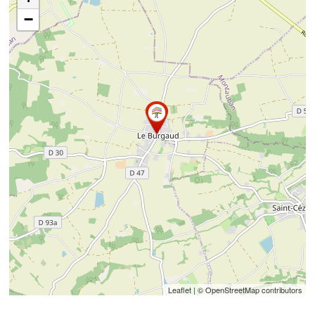
−
Leaflet
| © OpenStreetMap contributors