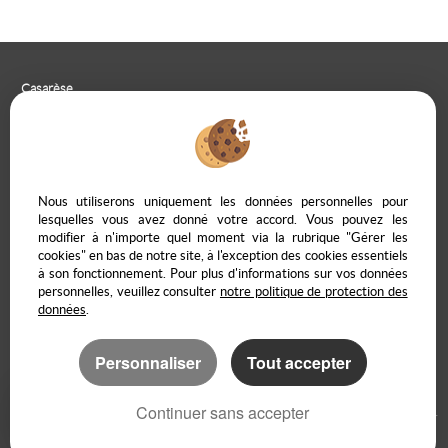
Casarèse
266 C Route du Ranfray – 69440 SAINT LAURENT D'AGNY
04 78 19 30 56
09 85 65 95 83
NOUS ÉCRIRE
Nous utiliserons uniquement les données personnelles pour
lesquelles vous avez donné votre accord. Vous pouvez les
modifier à n'importe quel moment via la rubrique "Gérer les
cookies" en bas de notre site, à l'exception des cookies essentiels
à son fonctionnement. Pour plus d'informations sur vos données
Mentions Légales
Politique de protection des données
Gérer les cookies
personnelles, veuillez consulter
notre politique de protection des
Notre barème d'honoraires
Accès propriétaire en ligne
données
.
Personnaliser
Tout accepter
Logiciel immo
Création site internet
Continuer sans accepter
Référencement site immobilier