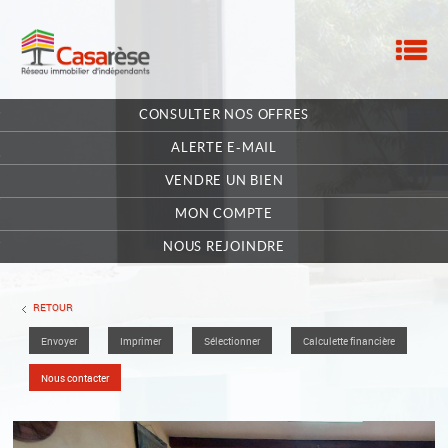
M
ACCUEIL
CONSULTER NOS OFFRES
NOTRE RÉSEAU
ALERTE E-MAIL
NOS MANDATAIRES
VENDRE UN BIEN
MON COMPTE
NOUS CONTACTER
NOUS REJOINDRE
MA SÉLECTION
0
RETOUR
Envoyer
Imprimer
Sélectionner
Calculette financière
POSTULEZ EN LIGNE
Nous contacter