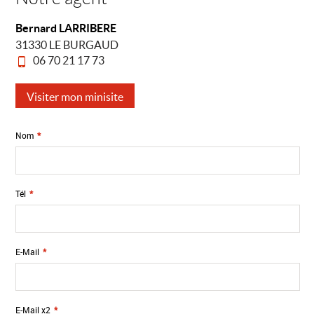
Bernard LARRIBERE
31330 LE BURGAUD
06 70 21 17 73
Visiter mon minisite
Nom
*
Tél
*
E-Mail
*
E-Mail x2
*