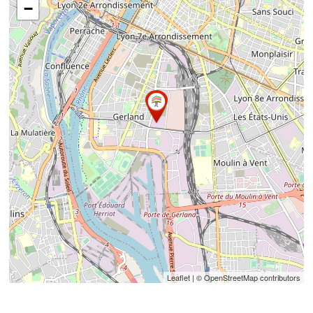
−
Leaflet
| © OpenStreetMap contributors