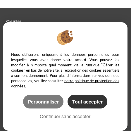
Casarèse
266 C Route du Ranfray – 69440 SAINT LAURENT D'AGNY
04 78 19 30 56
09 85 65 95 83
NOUS ÉCRIRE
Nous utiliserons uniquement les données personnelles pour
lesquelles vous avez donné votre accord. Vous pouvez les
modifier à n'importe quel moment via la rubrique "Gérer les
cookies" en bas de notre site, à l'exception des cookies essentiels
à son fonctionnement. Pour plus d'informations sur vos données
Mentions Légales
Politique de protection des données
Gérer les cookies
personnelles, veuillez consulter
notre politique de protection des
Notre barème d'honoraires
Accès propriétaire en ligne
données
.
Personnaliser
Tout accepter
Logiciel immobilier
Création site immobilier
Continuer sans accepter
Référencement immobilier