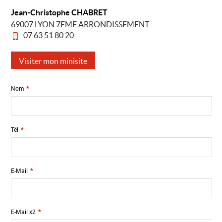
Jean-Christophe CHABRET
69007 LYON 7EME ARRONDISSEMENT
07 63 51 80 20
Visiter mon minisite
Nom
*
Tél
*
E-Mail
*
E-Mail x2
*