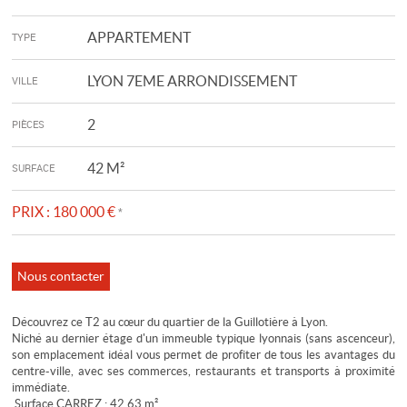
APPARTEMENT
TYPE
LYON 7EME ARRONDISSEMENT
VILLE
2
PIÈCES
42 M²
SURFACE
PRIX :
180 000 €
*
Nous contacter
Découvrez ce T2 au cœur du quartier de la Guillotière à Lyon.
Niché au dernier étage d'un immeuble typique lyonnais (sans ascenceur),
son emplacement idéal vous permet de profiter de tous les avantages du
centre-ville, avec ses commerces, restaurants et transports à proximité
immédiate.
.Surface CARREZ : 42.63 m²