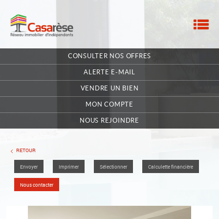
M
ACCUEIL
CONSULTER NOS OFFRES
NOTRE RÉSEAU
ALERTE E-MAIL
NOS MANDATAIRES
VENDRE UN BIEN
MON COMPTE
NOUS CONTACTER
NOUS REJOINDRE
MA SÉLECTION
0
RETOUR
Envoyer
Imprimer
Sélectionner
Calculette financière
POSTULEZ EN LIGNE
Nous contacter