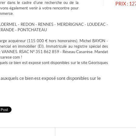
trer dans le cadre d'une recherche ou de la
PRIX :
127
vons également venir à votre rencontre pour
ommerce.
PLOERMEL - REDON - RENNES - MERDRIGNAC - LOUDEAC -
UERANDE - PONTCHATEAU
harge acquéreur (115 000 € hors honoraires). Michel BAYON -
cial en immobilier (EI). Immatriculé au registre spécial des
fe : VANNES. RSAC N° 351 862 859 - Réseau Casarèse. Mandat
sarese com !
quels ce bien est exposé sont disponibles sur le site Géorisques
 auxquels ce bien est exposé sont disponibles sur le