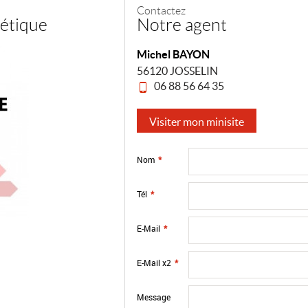
Contactez
étique
Notre agent
Michel BAYON
56120 JOSSELIN
06 88 56 64 35
Visiter mon minisite
Nom
*
Tél
*
E-Mail
*
E-Mail x2
*
Message