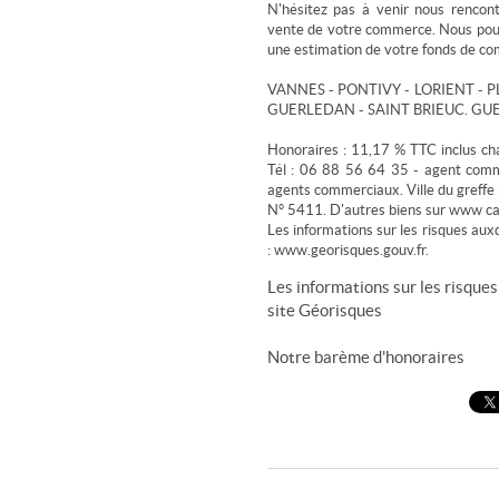
N'hésitez pas à venir nous rencon
vente de votre commerce. Nous pou
une estimation de votre fonds de c
VANNES - PONTIVY - LORIENT - 
GUERLEDAN - SAINT BRIEUC. G
Honoraires : 11,17 % TTC inclus c
Tél : 06 88 56 64 35 - agent commer
agents commerciaux. Ville du gref
N° 5411. D'autres biens sur www ca
Les informations sur les risques aux
: www.georisques.gouv.fr.
Les informations sur les risques
site
Géorisques
Notre barème d'honoraires