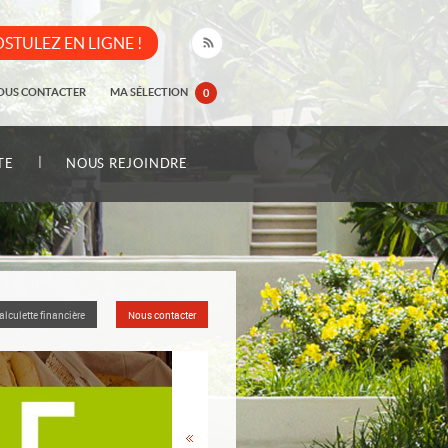
STULEZ EN LIGNE !
OUS CONTACTER
MA SÉLECTION
0
|
TE
NOUS REJOINDRE
alculette financière
Nous contacter