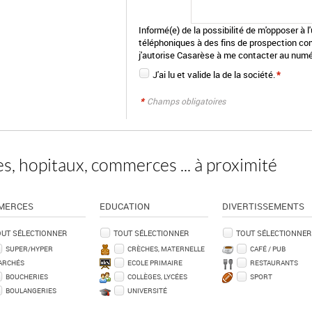
Informé(e) de la possibilité de m'opposer à 
téléphoniques à des fins de prospection co
j'autorise Casarèse à me contacter au numé
J'ai lu et valide la
de la société.
*
*
Champs obligatoires
s, hopitaux, commerces ... à proximité
MERCES
EDUCATION
DIVERTISSEMENTS
OUT SÉLECTIONNER
TOUT SÉLECTIONNER
TOUT SÉLECTIONNER
SUPER/HYPER
CRÈCHES, MATERNELLE
CAFÉ / PUB
ARCHÉS
ECOLE PRIMAIRE
RESTAURANTS
BOUCHERIES
COLLÈGES, LYCÉES
SPORT
BOULANGERIES
UNIVERSITÉ