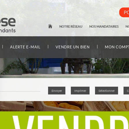
PO
NOTRE RÉSEAU
NOS MANDATAIRES
N
|
|
|
ALERTE E-MAIL
VENDRE UN BIEN
MON COMP
Envoyer
Imprimer
Sélectionner
C