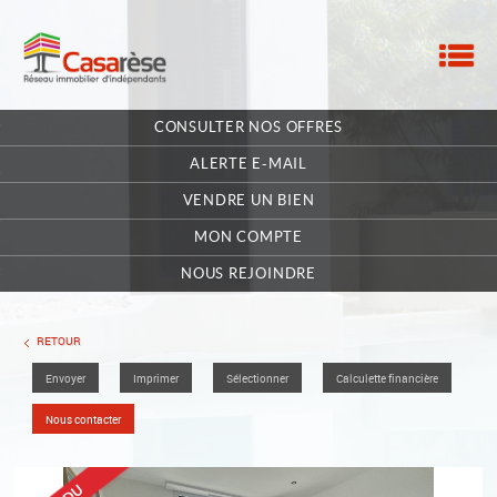
M
ACCUEIL
CONSULTER NOS OFFRES
NOTRE RÉSEAU
ALERTE E-MAIL
NOS MANDATAIRES
VENDRE UN BIEN
MON COMPTE
NOUS CONTACTER
NOUS REJOINDRE
MA SÉLECTION
0
RETOUR
Envoyer
Imprimer
Sélectionner
Calculette financière
POSTULEZ EN LIGNE
Nous contacter