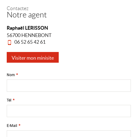
Contactez
Notre agent
Raphaël LERISSON
56700 HENNEBONT
06 52 65 42 61
Visiter mon minisite
Nom
*
Tél
*
E-Mail
*