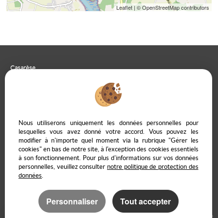
Leaflet
| © OpenStreetMap contributors
Casarèse
266 C Route du Ranfray – 69440 SAINT LAURENT D'AGNY
04 78 19 30 56
09 85 65 95 83
NOUS ÉCRIRE
Nous utiliserons uniquement les données personnelles pour
lesquelles vous avez donné votre accord. Vous pouvez les
modifier à n'importe quel moment via la rubrique "Gérer les
cookies" en bas de notre site, à l'exception des cookies essentiels
à son fonctionnement. Pour plus d'informations sur vos données
Mentions Légales
Politique de protection des données
Gérer les cookies
personnelles, veuillez consulter
notre politique de protection des
Notre barème d'honoraires
Accès propriétaire en ligne
données
.
Personnaliser
Tout accepter
Logiciel immobilier Adapt Immo