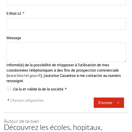
E-Mail x2
*
Message
Informé(e) de la possibilité de m'opposer à l'utilisation de mes
coordonnées téléphoniques à des fins de prospection commerciale
(
www.bloctel.gouv.fr
), j'autorise Casarèse à me contacter au numéro
renseigné.
J'ai lu et valide la
de la société.
*
*
Champs obligatoires
Autour de ce bien :
Découvrez les écoles, hopitaux,