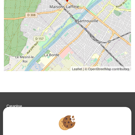
Leaflet
| © OpenStreetMap contributors
Casarèse
266 C Route du Ranfray – 69440 SAINT LAURENT D'AGNY
04 78 19 30 56
09 85 65 95 83
NOUS ÉCRIRE