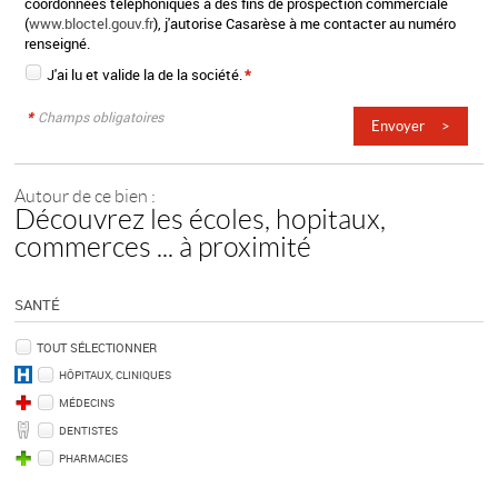
coordonnées téléphoniques à des fins de prospection commerciale
(
www.bloctel.gouv.fr
), j'autorise Casarèse à me contacter au numéro
renseigné.
J'ai lu et valide la
de la société.
*
*
Champs obligatoires
Autour de ce bien :
Découvrez les écoles, hopitaux,
commerces ... à proximité
SANTÉ
TOUT SÉLECTIONNER
HÔPITAUX, CLINIQUES
MÉDECINS
DENTISTES
PHARMACIES