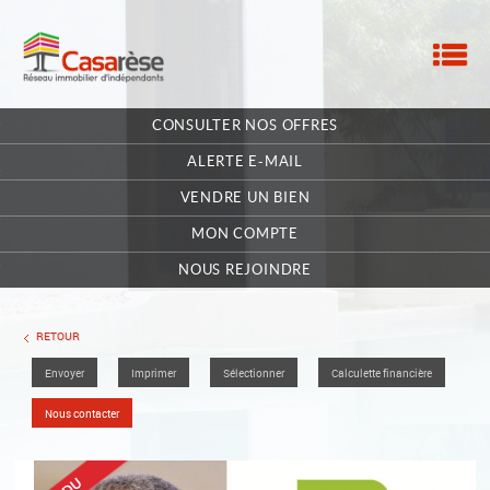
M
ACCUEIL
CONSULTER NOS OFFRES
NOTRE RÉSEAU
ALERTE E-MAIL
NOS MANDATAIRES
VENDRE UN BIEN
MON COMPTE
NOUS CONTACTER
NOUS REJOINDRE
MA SÉLECTION
0
RETOUR
Envoyer
Imprimer
Sélectionner
Calculette financière
POSTULEZ EN LIGNE
Nous contacter