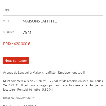
TYPE
MAISONS LAFFITTE
VILLE
75 M²
SURFACE
PRIX :
420 000 €
Nous contacter
Avenue de Longueil à Maisons- Laffitte - Emplacement top !!
Murs commerciaux de 75.70 m² + 22.50 m² de réserve en sous-sol. Loués
24 672 € HT et hors charges par an. Taxe foncière à la charge du
locataire ! Rentabilité nette : 5.90 % !
Idéal pour investisseur !