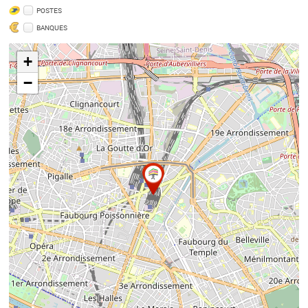
POSTES
BANQUES
+
−