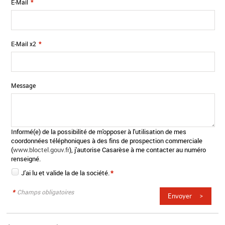
E-Mail
*
E-Mail x2
*
Message
Informé(e) de la possibilité de m'opposer à l'utilisation de mes
coordonnées téléphoniques à des fins de prospection commerciale
(
www.bloctel.gouv.fr
), j'autorise Casarèse à me contacter au numéro
renseigné.
J'ai lu et valide la
de la société.
*
*
Champs obligatoires