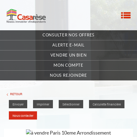
M
ACCUEIL
CONSULTER NOS OFFRES
NOTRE RÉSEAU
ALERTE E-MAIL
NOS MANDATAIRES
VENDRE UN BIEN
MON COMPTE
NOUS CONTACTER
NOUS REJOINDRE
MA SÉLECTION
0
RETOUR
Envoyer
Imprimer
Sélectionner
Calculette financière
POSTULEZ EN LIGNE
Nous contacter