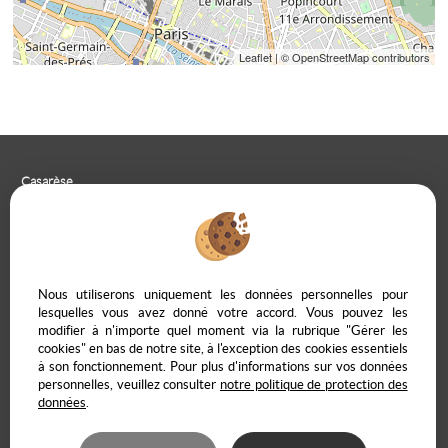
Leaflet
| © OpenStreetMap contributors
Casarèse
266 C Route du Ranfray – 69440 SAINT LAURENT D'AGNY
04 78 19 30 56
09 85 65 95 83
NOUS ÉCRIRE
Nous utiliserons uniquement les données personnelles pour
lesquelles vous avez donné votre accord. Vous pouvez les
modifier à n'importe quel moment via la rubrique "Gérer les
cookies" en bas de notre site, à l'exception des cookies essentiels
à son fonctionnement. Pour plus d'informations sur vos données
Mentions Légales
Politique de protection des données
Gérer les cookies
personnelles, veuillez consulter
notre politique de protection des
Notre barème d'honoraires
Accès propriétaire en ligne
données
.