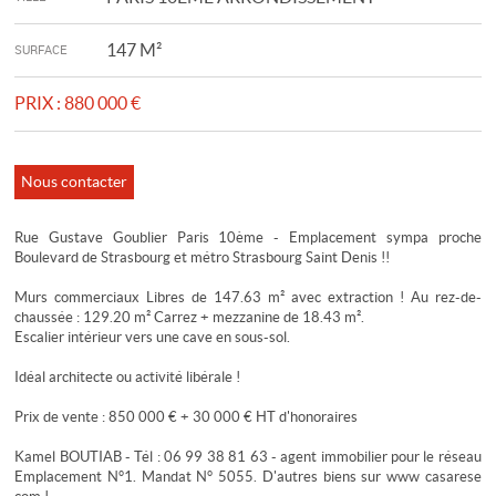
147 M²
SURFACE
PRIX :
880 000 €
Nous contacter
Rue Gustave Goublier Paris 10ème - Emplacement sympa proche
Boulevard de Strasbourg et métro Strasbourg Saint Denis !!
Murs commerciaux Libres de 147.63 m² avec extraction ! Au rez-de-
chaussée : 129.20 m² Carrez + mezzanine de 18.43 m².
Escalier intérieur vers une cave en sous-sol.
Idéal architecte ou activité libérale !
Prix de vente : 850 000 € + 30 000 € HT d'honoraires
Kamel BOUTIAB - Tél : 06 99 38 81 63 - agent immobilier pour le réseau
Emplacement N°1. Mandat N° 5055. D'autres biens sur www casarese