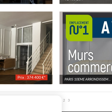
Prix : 374 400 €*
PARIS 10EME ARRONDISSEMENT
Page 1 / 3
2
3
1