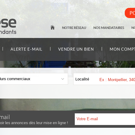
PO
NOTRE RÉSEAU
NOS MANDATAIRES
N
|
|
|
ALERTE E-MAIL
VENDRE UN BIEN
MON COMP
urs commerciaux
Localité
mail
oir les annonces dès leur mise en ligne !