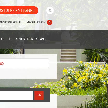
STULEZ EN LIGNE !
OUS CONTACTER
MA SÉLECTION
0
|
TE
NOUS REJOINDRE