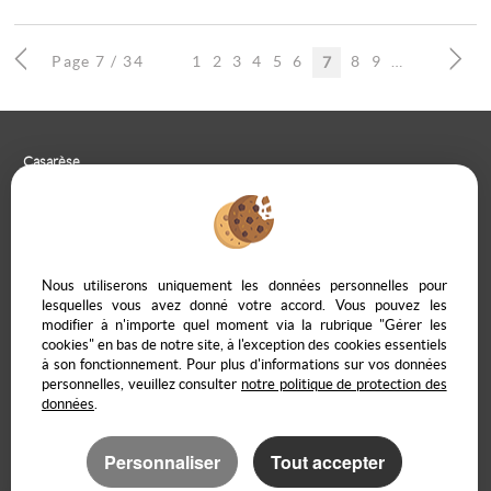
Page 7 / 34
1
2
3
4
5
6
8
9
10
7
Casarèse
266 C Route du Ranfray – 69440 SAINT LAURENT D'AGNY
04 78 19 30 56
09 85 65 95 83
NOUS ÉCRIRE
Nous utiliserons uniquement les données personnelles pour
lesquelles vous avez donné votre accord. Vous pouvez les
modifier à n'importe quel moment via la rubrique "Gérer les
cookies" en bas de notre site, à l'exception des cookies essentiels
à son fonctionnement. Pour plus d'informations sur vos données
Mentions Légales
Politique de protection des données
Gérer les cookies
personnelles, veuillez consulter
notre politique de protection des
Notre barème d'honoraires
Accès propriétaire en ligne
données
.
Personnaliser
Tout accepter