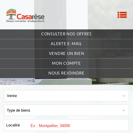
M
ACCUEIL
CONSULTER NOS OFFRES
NOTRE RÉSEAU
ALERTE E-MAIL
NOS MANDATAIRES
VENDRE UN BIEN
MON COMPTE
NOUS CONTACTER
NOUS REJOINDRE
MA SÉLECTION
0
POSTULEZ EN LIGNE
Vente
Type de biens
Localité