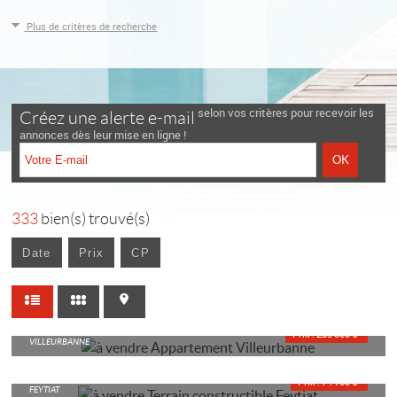
Plus de critères de recherche
selon vos critères pour recevoir les
Créez une alerte e-mail
annonces dès leur mise en ligne !
333
bien(s) trouvé(s)
Date
Prix
CP
APPARTEMENT
Prix : 265 000 €*
VILLEURBANNE
TERRAIN CONSTRUCTIBLE
Prix : 74 900 €*
FEYTIAT