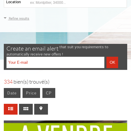
Location
Refine results
that suit you requirements to
Create an email alert
automatically receive new offers !
334
bien(s) trouvé(s)
Date
Price
CP