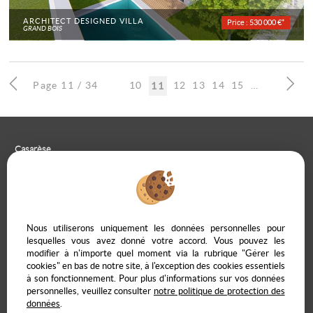
ARCHITECT DESIGNED VILLA
Price : 530 000 €*
GRAND BOIS
Page 11 / 34
10
12
13
14
15
16
17
18
11
Casarèse
266 C Route du Ranfray – 69440 SAINT LAURENT D'AGNY
04 78 19 30 56
09 85 65 95 83
CONTACT US
Nous utiliserons uniquement les données personnelles pour
lesquelles vous avez donné votre accord. Vous pouvez les
modifier à n'importe quel moment via la rubrique "Gérer les
cookies" en bas de notre site, à l'exception des cookies essentiels
à son fonctionnement. Pour plus d'informations sur vos données
Legal Notice
Data protection policy
Manage cookies
Our Fee Schedule
personnelles, veuillez consulter
notre politique de protection des
Owner Extranet
données
.