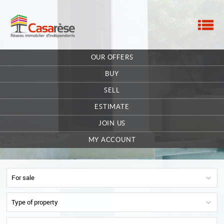
M
HOME
OUR OFFERS
OUR COMPANY
BUY
CONTACT
SELL
ESTIMATE
EXTRANET OWNER
JOIN US
OFFERS SAVED
0
MY ACCOUNT
For sale
Type of property