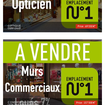
OPTIQUE
Price : 69 550 €*
CIERP GAUD
COMMERCIAL PROPERTY
Price : 157 500 €*
LYON 7EME ARRONDISSEMENT