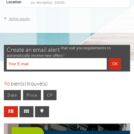
Location
Refine results
that suit you requirements to
Create an email alert
automatically receive new offers !
96
bien(s) trouvé(s)
Date
Price
CP