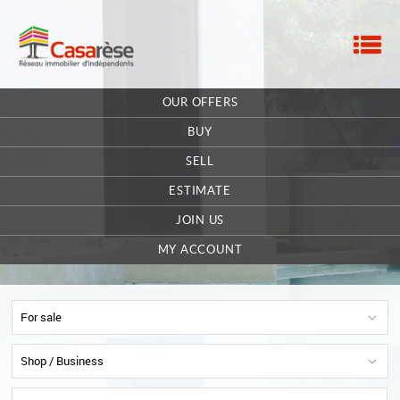
M
HOME
OUR OFFERS
OUR COMPANY
BUY
CONTACT
SELL
ESTIMATE
EXTRANET OWNER
JOIN US
OFFERS SAVED
0
MY ACCOUNT
For sale
Shop / Business