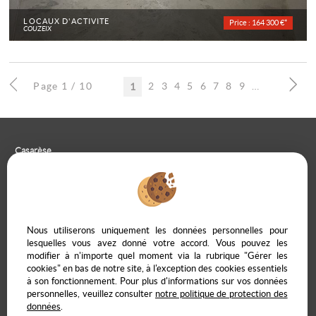
LOCAUX D'ACTIVITÉ
Price : 164 300 €*
COUZEIX
Page 1 / 10
2
3
4
5
6
7
8
9
10
1
Casarèse
266 C Route du Ranfray – 69440 SAINT LAURENT D'AGNY
04 78 19 30 56
09 85 65 95 83
CONTACT US
Nous utiliserons uniquement les données personnelles pour
lesquelles vous avez donné votre accord. Vous pouvez les
modifier à n'importe quel moment via la rubrique "Gérer les
cookies" en bas de notre site, à l'exception des cookies essentiels
à son fonctionnement. Pour plus d'informations sur vos données
Legal Notice
Data protection policy
Manage cookies
Our Fee Schedule
personnelles, veuillez consulter
notre politique de protection des
Owner Extranet
données
.