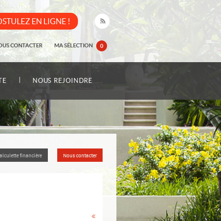
STULEZ EN LIGNE !
OUS CONTACTER
MA SÉLECTION
0
|
TE
NOUS REJOINDRE
alculette financière
Nous contacter