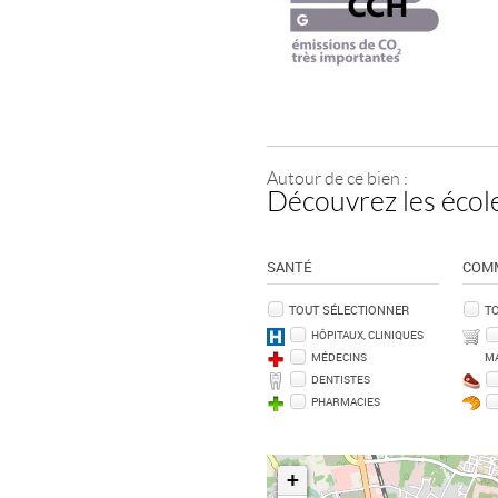
Autour de ce bien :
Découvrez les école
SANTÉ
COM
TOUT SÉLECTIONNER
T
HÔPITAUX, CLINIQUES
MÉDECINS
M
DENTISTES
PHARMACIES
+