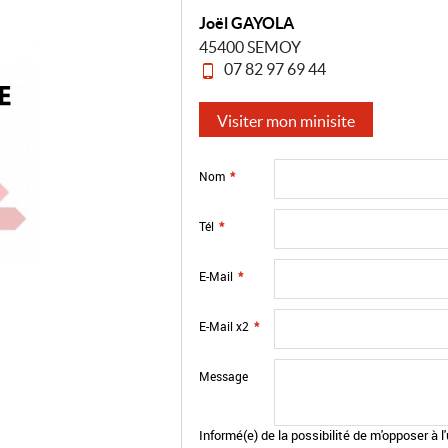
Joël GAYOLA
45400 SEMOY
07 82 97 69 44
Visiter mon minisite
Nom
*
Tél
*
E-Mail
*
E-Mail x2
*
Message
Informé(e) de la possibilité de m'opposer à 