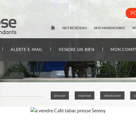
PO
NOTRE RÉSEAU
NOS MANDATAIRES
N
|
|
|
ALERTE E-MAIL
VENDRE UN BIEN
MON COMP
Envoyer
Imprimer
Sélectionner
C