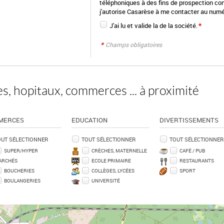
téléphoniques à des fins de prospection co
j'autorise Casarèse à me contacter au numé
J'ai lu et valide la
de la société.
*
*
Champs obligatoires
s, hopitaux, commerces ... à proximité
MERCES
EDUCATION
DIVERTISSEMENTS
OUT SÉLECTIONNER
TOUT SÉLECTIONNER
TOUT SÉLECTIONNER
SUPER/HYPER
CRÈCHES, MATERNELLE
CAFÉ / PUB
ARCHÉS
ECOLE PRIMAIRE
RESTAURANTS
BOUCHERIES
COLLÈGES, LYCÉES
SPORT
BOULANGERIES
UNIVERSITÉ