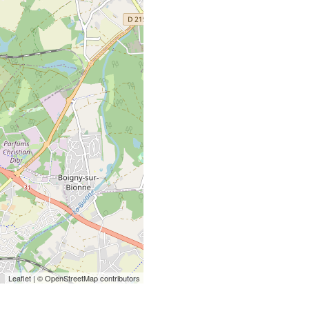
Leaflet
| © OpenStreetMap contributors