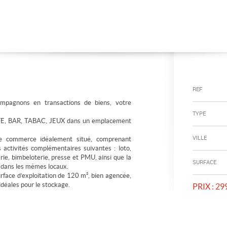
REF
pagnons en transactions de biens, votre
TYPE
FE, BAR, TABAC, JEUX dans un emplacement
VILLE
e commerce idéalement situé, comprenant
es activités complémentaires suivantes : loto,
rie, bimbeloterie, presse et PMU, ainsi que la
SURFACE
é dans les mêmes locaux.
rface d’exploitation de 120 m², bien agencée,
déales pour le stockage.
PRIX :
299