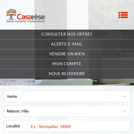
M
ACCUEIL
CONSULTER NOS OFFRES
NOTRE RÉSEAU
ALERTE E-MAIL
NOS MANDATAIRES
VENDRE UN BIEN
MON COMPTE
NOUS CONTACTER
NOUS REJOINDRE
MA SÉLECTION
0
Vente
POSTULEZ EN LIGNE
Maison, Villa
Localité