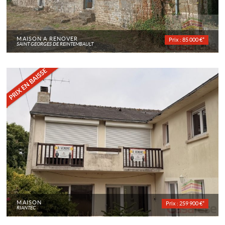
MAISON À RÉNOVER
Prix : 85 000 €*
SAINT GEORGES DE REINTEMBAULT
MAISON
Prix : 259 900 €*
RIANTEC