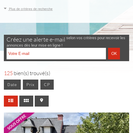
Plus de critères de recherche
selon vos critères pour recevoir les
Créez une alerte e-mail
annonces dès leur mise en ligne !
125
bien(s) trouvé(s)
Date
Prix
CP