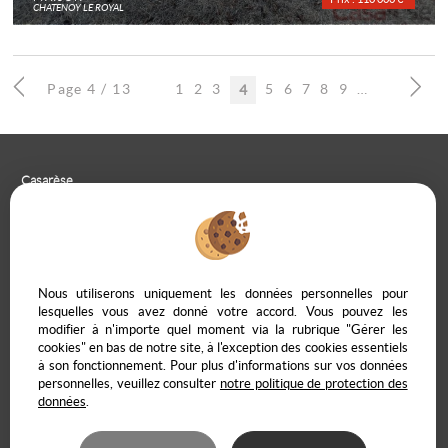
CHATENOY LE ROYAL
Page 4 / 13
1
2
3
5
6
7
8
9
10
4
Casarèse
266 C Route du Ranfray – 69440 SAINT LAURENT D'AGNY
04 78 19 30 56
09 85 65 95 83
NOUS ÉCRIRE
Nous utiliserons uniquement les données personnelles pour
lesquelles vous avez donné votre accord. Vous pouvez les
modifier à n'importe quel moment via la rubrique "Gérer les
cookies" en bas de notre site, à l'exception des cookies essentiels
à son fonctionnement. Pour plus d'informations sur vos données
Mentions Légales
Politique de protection des données
Gérer les cookies
personnelles, veuillez consulter
notre politique de protection des
Notre barème d'honoraires
Accès propriétaire en ligne
données
.