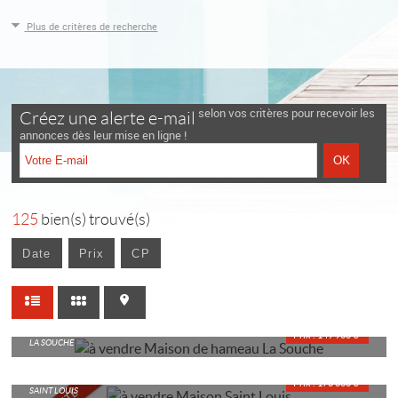
Plus de critères de recherche
selon vos critères pour recevoir les
Créez une alerte e-mail
annonces dès leur mise en ligne !
125
bien(s) trouvé(s)
Date
Prix
CP
MAISON DE HAMEAU
Prix : 149 900 €*
LA SOUCHE
MAISON
Prix : 170 000 €*
SAINT LOUIS