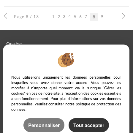
Page 8 / 13
1
2
3
4
5
6
7
9
10
8
Casarèse
266 C Route du Ranfray – 69440 SAINT LAURENT D'AGNY
04 78 19 30 56
09 85 65 95 83
NOUS ÉCRIRE
Nous utiliserons uniquement les données personnelles pour
lesquelles vous avez donné votre accord. Vous pouvez les
modifier à n'importe quel moment via la rubrique "Gérer les
cookies" en bas de notre site, à l'exception des cookies essentiels
à son fonctionnement. Pour plus d'informations sur vos données
Mentions Légales
Politique de protection des données
Gérer les cookies
personnelles, veuillez consulter
notre politique de protection des
Notre barème d'honoraires
Accès propriétaire en ligne
données
.
Personnaliser
Tout accepter