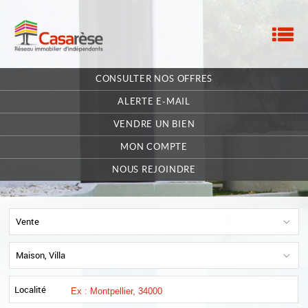
M
ACCUEIL
CONSULTER NOS OFFRES
NOTRE RÉSEAU
ALERTE E-MAIL
NOS MANDATAIRES
VENDRE UN BIEN
MON COMPTE
NOUS CONTACTER
NOUS REJOINDRE
MA SÉLECTION
0
POSTULEZ EN LIGNE
Vente
Maison, Villa
Localité