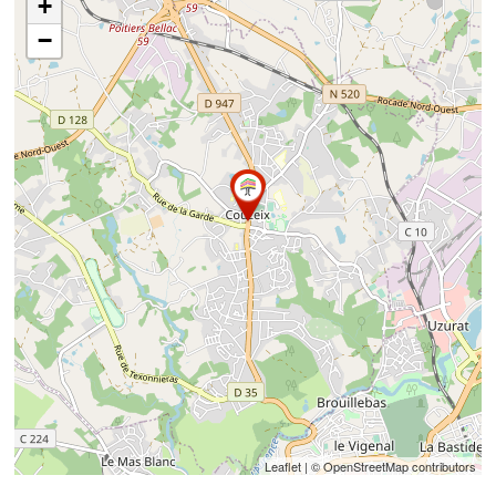
+
−
Leaflet
| © OpenStreetMap contributors