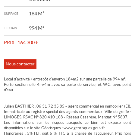
184 M²
SURFACE
994 M²
TERRAIN
PRIX :
164 300 €
Nous contacter
Local d'activité / entrepôt d'environ 184m2 sur une parcelle de 994 m².
Porte sectionnelle 4m/4m avec sa porte de service, et W.C. avec point
d'eau.
Julien BASTHIER : 06 31 72 35 85 - agent commercial en immobilier (EI).
Immatriculé au registre spécial des agents commerciaux. Ville du greffe :
LIMOGES. RSAC N° 820 410 108 - Réseau Casarèse. Mandat N° 5807.
Les informations sur les risques auxquels ce bien est exposé sont
disponibles sur le site Géorisques : www.georisques.gouv.fr.
Honoraires : 5% H.T. soit 6 % TTC à la charge de l’acquéreur. Prix hors