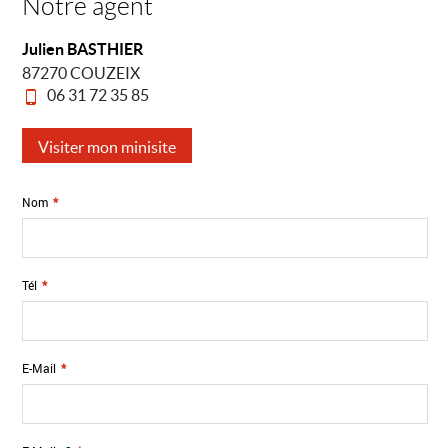
Notre agent
Julien BASTHIER
87270 COUZEIX
06 31 72 35 85
Visiter mon minisite
Nom
*
Tél
*
E-Mail
*