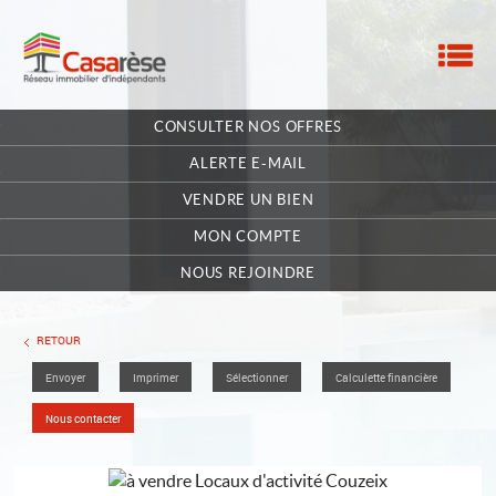
M
ACCUEIL
CONSULTER NOS OFFRES
NOTRE RÉSEAU
ALERTE E-MAIL
NOS MANDATAIRES
VENDRE UN BIEN
MON COMPTE
NOUS CONTACTER
NOUS REJOINDRE
MA SÉLECTION
0
RETOUR
Envoyer
Imprimer
Sélectionner
Calculette financière
POSTULEZ EN LIGNE
Nous contacter