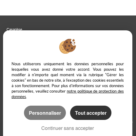
Casarèse
266 C Route du Ranfray – 69440 SAINT LAURENT D'AGNY
04 78 19 30 56
09 85 65 95 83
NOUS ÉCRIRE
Nous utiliserons uniquement les données personnelles pour
lesquelles vous avez donné votre accord. Vous pouvez les
modifier à n'importe quel moment via la rubrique "Gérer les
cookies" en bas de notre site, à l'exception des cookies essentiels
à son fonctionnement. Pour plus d'informations sur vos données
Mentions Légales
Politique de protection des données
Gérer les cookies
personnelles, veuillez consulter
notre politique de protection des
Notre barème d'honoraires
Accès propriétaire en ligne
données
.
Personnaliser
Tout accepter
Logiciel immobilier Adapt Immo
Création site internet
Continuer sans accepter
Référencement immobilier