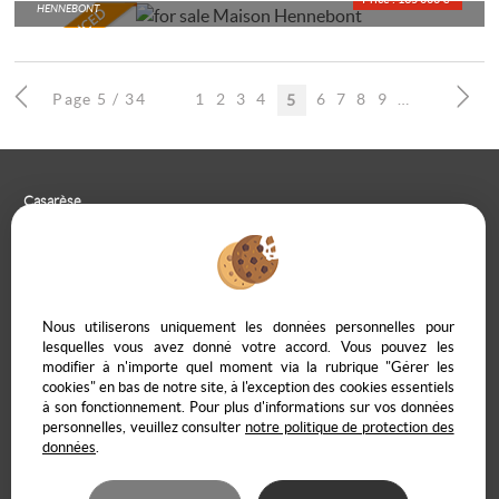
HENNEBONT
Page 5 / 34
1
2
3
4
6
7
8
9
10
5
Casarèse
266 C Route du Ranfray – 69440 SAINT LAURENT D'AGNY
04 78 19 30 56
09 85 65 95 83
CONTACT US
Nous utiliserons uniquement les données personnelles pour
lesquelles vous avez donné votre accord. Vous pouvez les
modifier à n'importe quel moment via la rubrique "Gérer les
cookies" en bas de notre site, à l'exception des cookies essentiels
à son fonctionnement. Pour plus d'informations sur vos données
Legal Notice
Data protection policy
Manage cookies
Our Fee Schedule
personnelles, veuillez consulter
notre politique de protection des
Owner Extranet
données
.