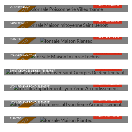
FISHMONGER’S
Price : 145 000 €*
VILLEURBANNE
MAISON MITOYENNE
Price : 185 000 €*
SAINT BENOIT
HOUSE
Price : 478 900 €*
RIANTEC
HOUSE
Price : 279 900 €*
INZINZAC LOCHRIST
HOUSE TO RENOVATE
Price : 85 000 €*
SAINT GEORGES DE REINTEMBAULT
APARTMENT
Price : 178 000 €*
LYON 7EME ARRONDISSEMENT
COMMERCIAL PROPERTY
Price : 515 000 €*
LYON 6EME ARRONDISSEMENT
HOUSE
Price : 259 900 €*
RIANTEC
HOUSE
Price : 135 000 €*