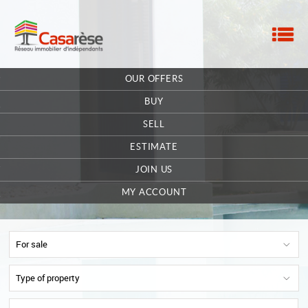
M
HOME
OUR OFFERS
OUR COMPANY
BUY
CONTACT
SELL
ESTIMATE
EXTRANET OWNER
JOIN US
OFFERS SAVED
0
MY ACCOUNT
For sale
Type of property