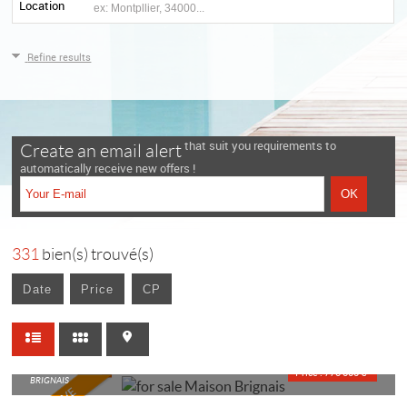
Location
Refine results
that suit you requirements to
Create an email alert
automatically receive new offers !
331
bien(s) trouvé(s)
Date
Price
CP
HOUSE
Price : 770 000 €*
BRIGNAIS