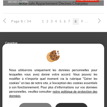
DECINES CHARPIEU
Page 8 / 34
1
2
3
4
5
6
7
9
10
8
Casarèse
266 C Route du Ranfray – 69440 SAINT LAURENT D'AGNY
04 78 19 30 56
09 85 65 95 83
CONTACT US
Nous utiliserons uniquement les données personnelles pour
lesquelles vous avez donné votre accord. Vous pouvez les
modifier à n'importe quel moment via la rubrique "Gérer les
cookies" en bas de notre site, à l'exception des cookies essentiels
à son fonctionnement. Pour plus d'informations sur vos données
Legal Notice
Data protection policy
Manage cookies
Our Fee Schedule
personnelles, veuillez consulter
notre politique de protection des
Owner Extranet
données
.