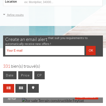
Location
Refine results
that suit you requirements to
Create an email alert
automatically receive new offers !
331
bien(s) trouvé(s)
Date
Price
CP
BUILDING LAND
Price : 100 000 €*
FEYTIAT