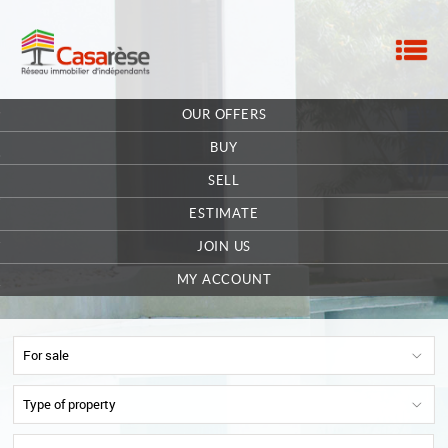
M
HOME
OUR OFFERS
OUR COMPANY
BUY
CONTACT
SELL
ESTIMATE
EXTRANET OWNER
JOIN US
OFFERS SAVED
0
MY ACCOUNT
For sale
Type of property