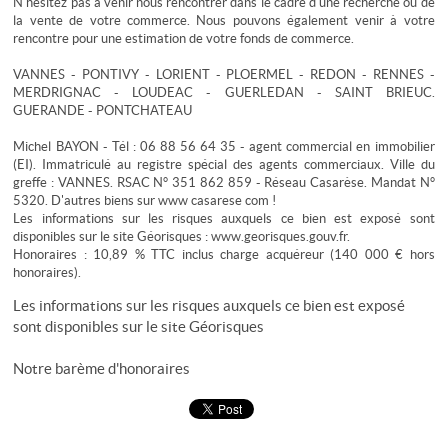
N'hésitez pas à venir nous rencontrer dans le cadre d'une recherche ou de
la vente de votre commerce. Nous pouvons également venir à votre
rencontre pour une estimation de votre fonds de commerce.
VANNES - PONTIVY - LORIENT - PLOERMEL - REDON - RENNES -
MERDRIGNAC - LOUDEAC - GUERLEDAN - SAINT BRIEUC.
GUERANDE - PONTCHATEAU
Michel BAYON - Tél : 06 88 56 64 35 - agent commercial en immobilier
(EI). Immatriculé au registre spécial des agents commerciaux. Ville du
greffe : VANNES. RSAC N° 351 862 859 - Réseau Casarèse. Mandat N°
5320. D'autres biens sur www casarese com !
Les informations sur les risques auxquels ce bien est exposé sont
disponibles sur le site Géorisques : www.georisques.gouv.fr.
Honoraires : 10,89 % TTC inclus charge acquéreur (140 000 € hors
honoraires).
Les informations sur les risques auxquels ce bien est exposé
sont disponibles sur le site
Géorisques
Notre barème d'honoraires