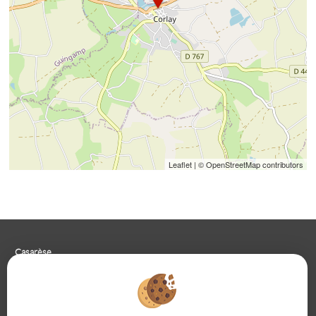
Leaflet
| © OpenStreetMap contributors
Casarèse
266 C Route du Ranfray – 69440 SAINT LAURENT D'AGNY
04 78 19 30 56
09 85 65 95 83
NOUS ÉCRIRE