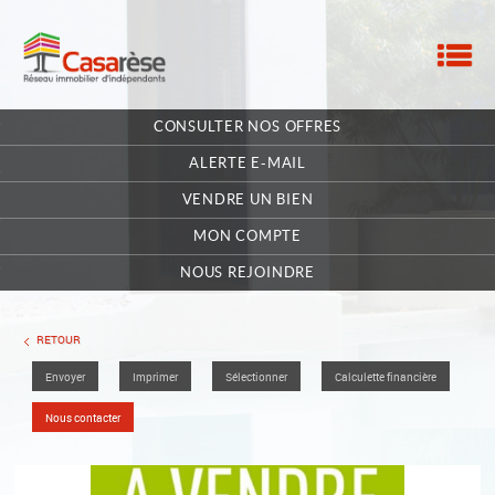
M
ACCUEIL
CONSULTER NOS OFFRES
NOTRE RÉSEAU
ALERTE E-MAIL
NOS MANDATAIRES
VENDRE UN BIEN
MON COMPTE
NOUS CONTACTER
NOUS REJOINDRE
MA SÉLECTION
0
RETOUR
Envoyer
Imprimer
Sélectionner
Calculette financière
POSTULEZ EN LIGNE
Nous contacter