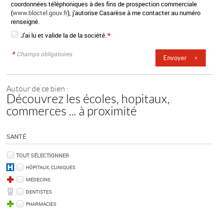
coordonnées téléphoniques à des fins de prospection commerciale
(
www.bloctel.gouv.fr
), j'autorise Casarèse à me contacter au numéro
renseigné.
J'ai lu et valide la
de la société.
*
*
Champs obligatoires
Autour de ce bien :
Découvrez les écoles, hopitaux,
commerces ... à proximité
SANTÉ
TOUT SÉLECTIONNER
HÔPITAUX, CLINIQUES
MÉDECINS
DENTISTES
PHARMACIES